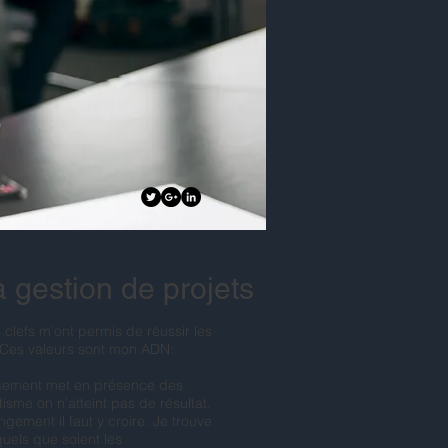
a gestion de projets
 clefs m’ont permis de réussir les
 Ces valeurs sont mon ADN: ​
gement met en présence des
isme on n’atteint pas de résultat.
gement il faut y croire. Je trouve
uels que soient les