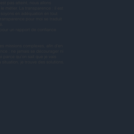
est pas atteint, nous allons
e métier. La transparence : il est
i soyons en adéquation en tout
 transparence pour moi se traduit
é.
pour un rapport de confiance
des missions complexes, afin d’en
rance : ne jamais se décourager ni
i parce qu’on sait que je vais
a situation, je trouve des solutions. ​