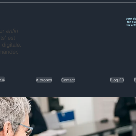
our
enfin
ts" est
 digitale.
mmander.
ons
A propos
Contact
Blog FR
B