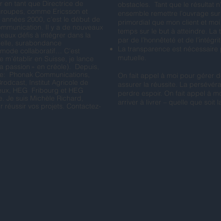
 en tant que Directrice de
obstacles. Tant que le résultat n’
groupes, comme Ericsson et
ensemble remettre l’ouvrage sur l
années 2000, c’est le début de
primordial que mon client et mo
mmunication. Il y a de nouveaux
temps sur le but à atteindre. La
eaux défis à intégrer dans la
par de l’honnêteté et de l’intégrit
urelle, surabondance
La transparence est nécessaire 
 mode collaboratif… C’est
mutuelle.
e m’établir en Suisse, je lance
la passion » en créole). ​ Depuis,
ance: Phonak Communications,
On fait appel à moi pour gérer 
odcast, Institut Agricole de
assurer la réussite. ​​La persévé
eux, HEG Fribourg et HEG
perdre espoir. On fait appel à mo
. Je suis Michèle Richard,
arriver à livrer – quelle que soit l
r réussir vos projets. Contactez-