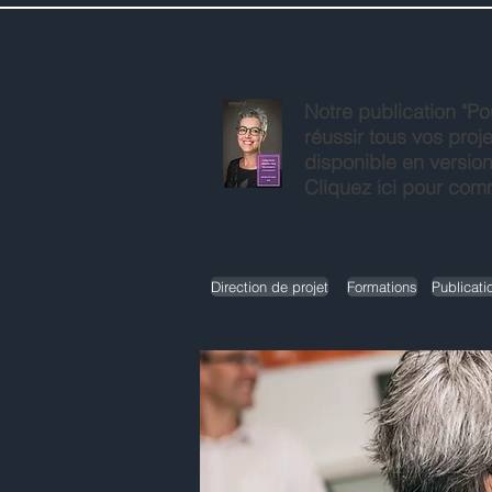
Notre publication "P
réussir tous vos proje
disponible en version
Cliquez ici pour co
Direction de projet
Formations
Publicati