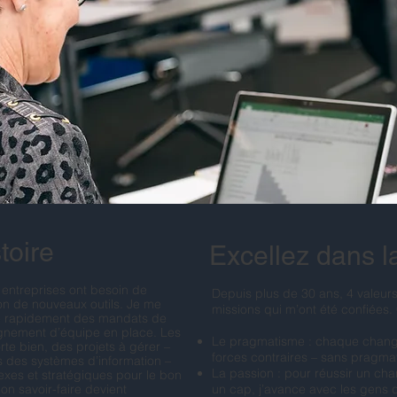
toire
Excellez dans l
entreprises ont besoin de
Depuis plus de 30 ans, 4 valeurs
on de nouveaux outils. Je me
missions qui m’ont été confiées.
ve rapidement des mandats de
nement d’équipe en place. Les
Le pragmatisme : chaque chan
te bien, des projets à gérer –
forces contraires – sans pragmat
s des systèmes d’information –
La passion : pour réussir un chan
xes et stratégiques pour le bon
n savoir-faire devient
un cap, j’avance avec les gens q