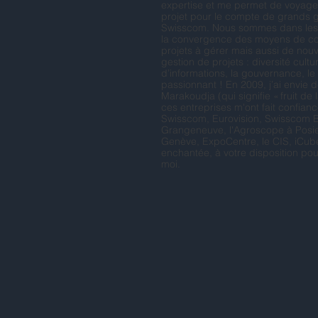
expertise et me permet de voyager
projet pour le compte de grands 
Swisscom. Nous sommes dans les 
la convergence des moyens de co
projets à gérer mais aussi de nouv
gestion de projets : diversité cult
d’informations, la gouvernance, le
passionnant ! En 2009, j’ai envie d
Marakoudja (qui signifie « fruit de 
ces entreprises m'ont fait confi
Swisscom, Eurovision, Swisscom Br
Grangeneuve, l'Agroscope à Posi
Genève, ExpoCentre, le CIS, iCube
enchantée, à votre disposition pou
moi.