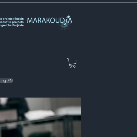
log EN