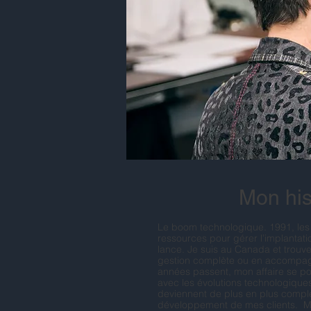
Mon his
Le boom technologique. 1991, les 
ressources pour gérer l’implantati
lance. Je suis au Canada et trou
gestion complète ou en accompag
années passent, mon affaire se por
avec les évolutions technologique
deviennent de plus en plus comple
développement de mes clients. ​ Mo