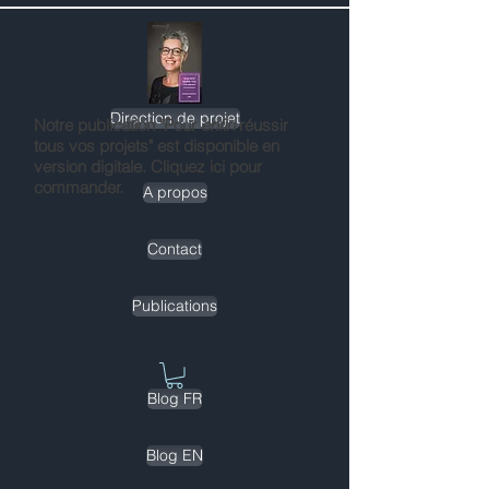
Direction de projet
Notre publication "Pour
enfin
réussir
tous vos projets" est disponible en
version digitale. Cliquez ici pour
commander.
A propos
Contact
Publications
Blog FR
Blog EN