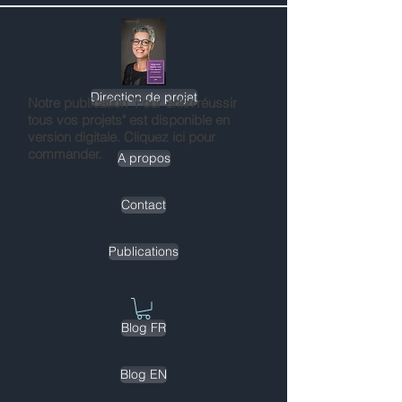
Direction de projet
Notre publication "Pour
enfin
réussir
tous vos projets" est disponible en
version digitale. Cliquez ici pour
commander.
A propos
Contact
Publications
Blog FR
Blog EN