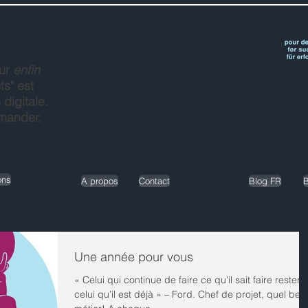
our
enfin
ts" est
 digitale.
mmander.
ons
A propos
Contact
Blog FR
B
Une année pour vous
« Celui qui continue de faire ce qu’il sait faire restera
celui qu’il est déjà » – Ford. Chef de projet, quel bea