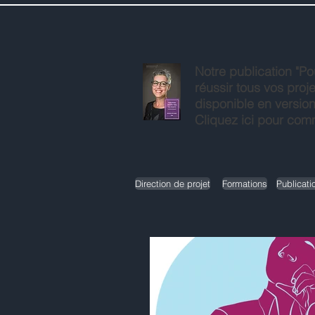
Notre publication "P
réussir tous vos proje
disponible en version
Cliquez ici pour co
Direction de projet
Formations
Publicati