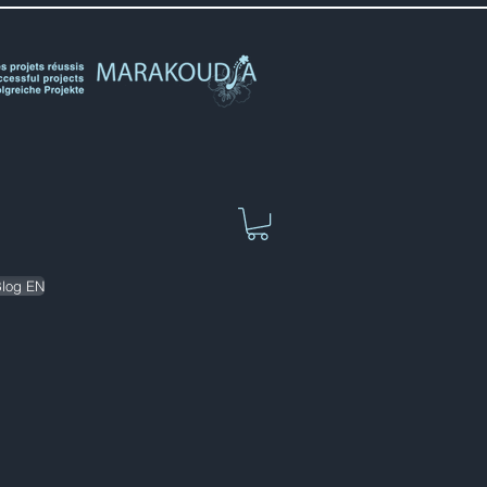
log EN
u